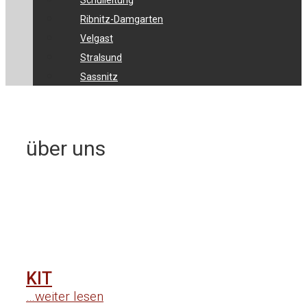
Schulleitung
Ribnitz-Damgarten
Velgast
Stralsund
Sassnitz
über uns
KIT
…weiter lesen