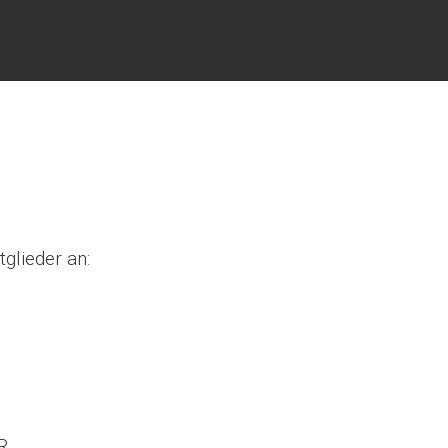
glieder an:
R