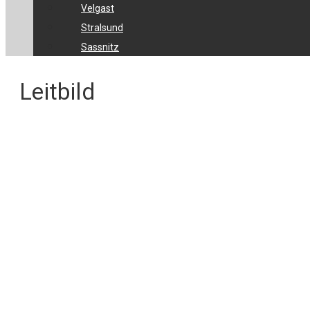
Velgast
Stralsund
Sassnitz
Leitbild