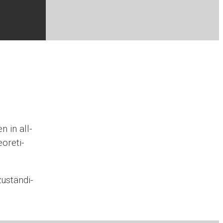
n in all­
­re­ti­
ustän­di­