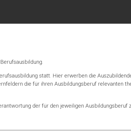
Berufs­aus­bil­dung.
rufs­aus­bil­dung statt. Hier erwer­ben die Aus­zu­bil­den­de
fel­dern die für ihren Aus­bil­dungs­be­ruf rele­van­ten theo
ant­wor­tung der für den jewei­li­gen Aus­bil­dungs­be­ruf z