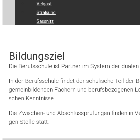
Velgast
Stralsund
Sassnitz
Bildungsziel
Die Berufs­schule ist Part­ner im Sys­tem der dua­len 
In der Berufs­schule fin­det der schu­li­sche Teil der Be
ge­mein­bil­den­den Fächern und berufs­be­zo­ge­nen Lern­
schen Kennt­nisse.
Die Zwi­schen- und Abschluss­prü­fun­gen fin­den in Ver­
gen Stelle statt.