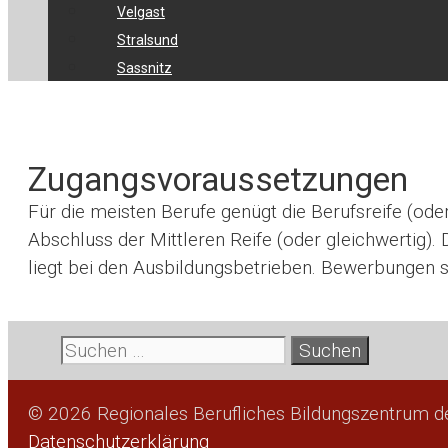
Velgast
Stralsund
Sassnitz
Zugangsvoraussetzungen
Für die meis­ten Berufe genügt die Berufs­reife (oder 
Abschluss der Mitt­le­ren Reife (oder gleich­wer­tig). 
liegt bei den Aus­bil­dungs­be­trie­ben. Bewer­bun­gen 
Suche
nach:
© 2026 Regionales Berufliches Bildungszentrum 
Datenschutzerklärung