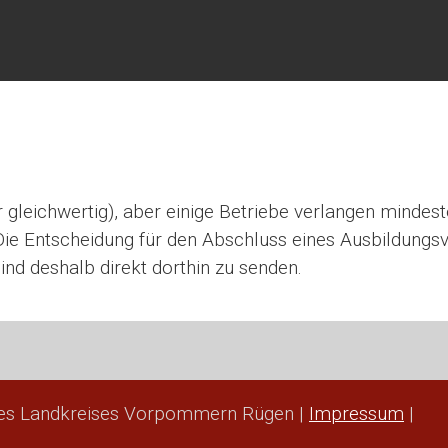
gleich­wer­tig), aber einige Betriebe ver­lan­gen min­des­
Die Ent­schei­dung für den Abschluss eines Aus­bil­dungs­v
sind des­halb direkt dort­hin zu sen­den.
des Landkreises Vorpommern Rügen |
Impressum
|