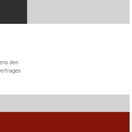
tens den
er­tra­ges