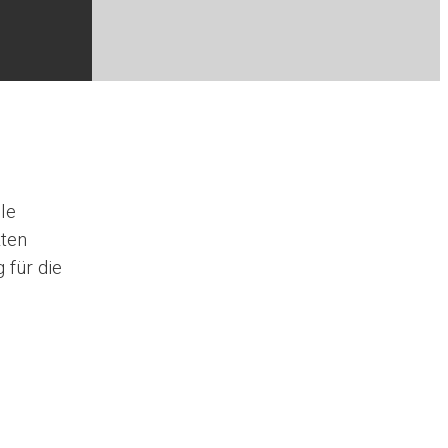
le
kten
 für die