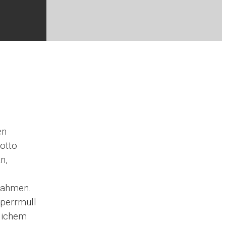
en
otto
n,
rnahmen.
Sperrmüll
tlichem