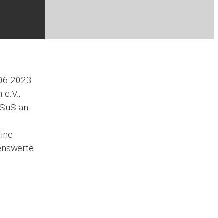
.06.2023
e.V.,
 SuS an
Eine
senswerte