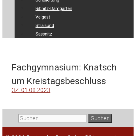
Schulleitung
Ribnitz-Damgarten
Velgast
Stralsund
Sassnitz
Fachgymnasium: Knatsch
um Kreistagsbeschluss
OZ_01.08.2023
Suche
nach: