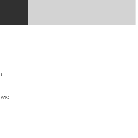
n
 wie