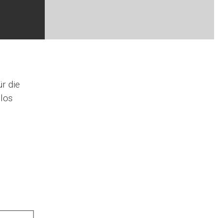
r die
los