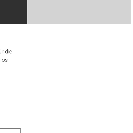
r die
los