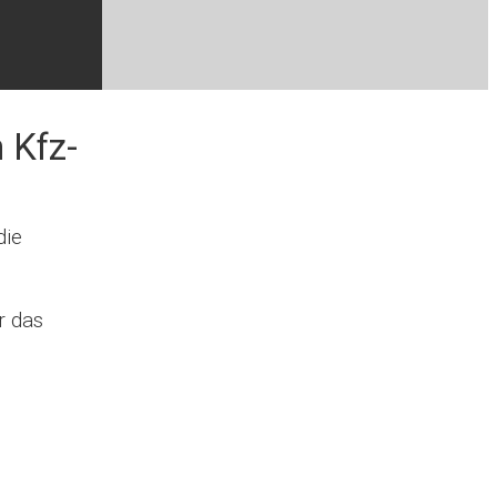
 Kfz-
die
r das